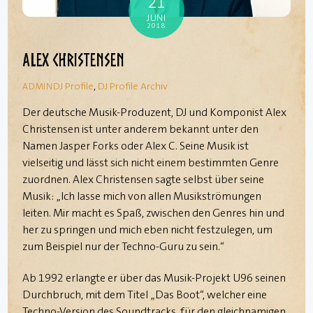
21
JUNI
2018
Alex Christensen
DJ Profile
,
DJ Profile Archiv
ADMIN
Der deutsche Musik-Produzent, DJ und Komponist Alex
Christensen ist unter anderem bekannt unter den
Namen Jasper Forks oder Alex C. Seine Musik ist
vielseitig und lässt sich nicht einem bestimmten Genre
zuordnen. Alex Christensen sagte selbst über seine
Musik: „Ich lasse mich von allen Musikströmungen
leiten. Mir macht es Spaß, zwischen den Genres hin und
her zu springen und mich eben nicht festzulegen, um
zum Beispiel nur der Techno-Guru zu sein.“
Ab 1992 erlangte er über das Musik-Projekt U96 seinen
Durchbruch, mit dem Titel „Das Boot“, welcher eine
Techno-Version des Soundtracks, für den gleichnamigen