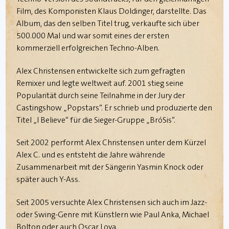
Film, des Komponisten Klaus Doldinger, darstellte. Das
Album, das den selben Titel trug, verkaufte sich über
500.000 Mal und war somit eines der ersten
kommerziell erfolgreichen Techno-Alben.
Alex Christensen entwickelte sich zum gefragten
Remixer und legte weltweit auf. 2001 stieg seine
Popularität durch seine Teilnahme in der Jury der
Castingshow „Popstars“. Er schrieb und produzierte den
Titel „I Believe“ für die Sieger-Gruppe „Bro´Sis“.
Seit 2002 performt Alex Christensen unter dem Kürzel
Alex C. und es entsteht die Jahre währende
Zusammenarbeit mit der Sängerin Yasmin Knock oder
später auch Y-Ass.
Seit 2005 versuchte Alex Christensen sich auch im Jazz-
oder Swing-Genre mit Künstlern wie Paul Anka, Michael
Bolton oder auch Oscar Loya.