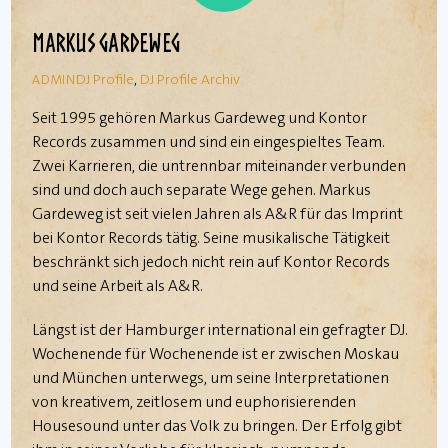
Markus Gardeweg
DJ Profile
,
DJ Profile Archiv
ADMIN
Seit 1995 gehören Markus Gardeweg und Kontor
Records zusammen und sind ein eingespieltes Team.
Zwei Karrieren, die untrennbar miteinander verbunden
sind und doch auch separate Wege gehen. Markus
Gardeweg ist seit vielen Jahren als A&R für das Imprint
bei Kontor Records tätig. Seine musikalische Tätigkeit
beschränkt sich jedoch nicht rein auf Kontor Records
und seine Arbeit als A&R.
Längst ist der Hamburger international ein gefragter DJ.
Wochenende für Wochenende ist er zwischen Moskau
und München unterwegs, um seine Interpretationen
von kreativem, zeitlosem und euphorisierenden
Housesound unter das Volk zu bringen. Der Erfolg gibt