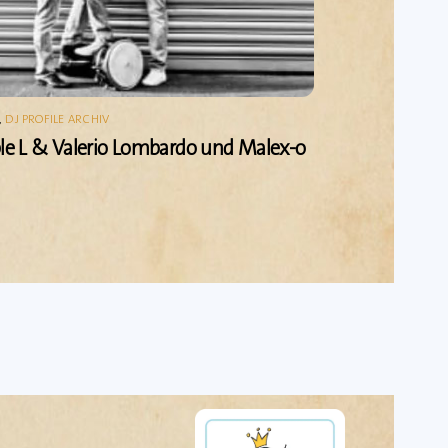
,
DJ PROFILE ARCHIV
ple L & Valerio Lombardo und Malex-o