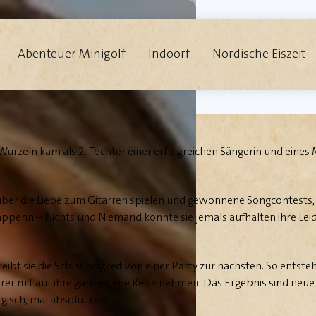
Abenteuer Minigolf
Indoorf
Nordische Eiszeit
Wurzeln kam als 2. Tochter einer erfolgreichen Sängerin und eine
über die Liebe zum Gitarren spielen und gewonnene Songcontests, b
perin – Nichts und Niemand konnte sie jemals aufhalten ihre Lei
ibt sie die Schlaflosigkeit von einer Party zur nächsten. So entste
örer mit auf ihre ganz eigene Reise nehmen. Das Ergebnis sind neu
gisch, mal absolut cool.